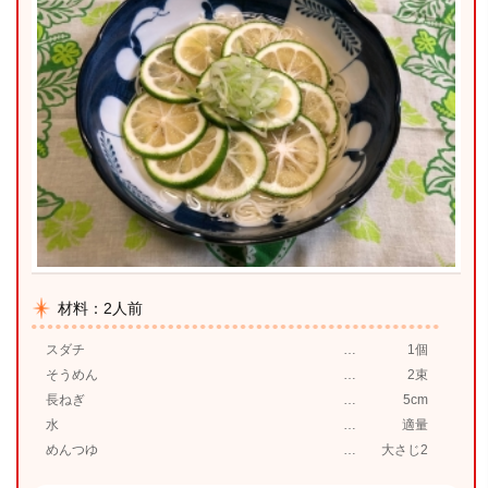
材料：2人前
スダチ
1個
そうめん
2束
長ねぎ
5cm
水
適量
めんつゆ
大さじ2