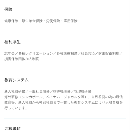
保険
健康保険・厚生年金保険・労災保険・雇用保険
福利厚生
忘年会／各種レクリエーション／各種表彰制度／社員共済／財形貯蓄制度／
損害保険団体加入制度
教育システム
新入社員研修／一般社員研修／指導職研修／管理職研修
海外研修（シンガポール、ベトナム、ジャカルタ等）、自己啓発の為の通信
教育等、新入社員から幹部社員まで一貫した教育システムにより人材育成を
行っています。
応募書類