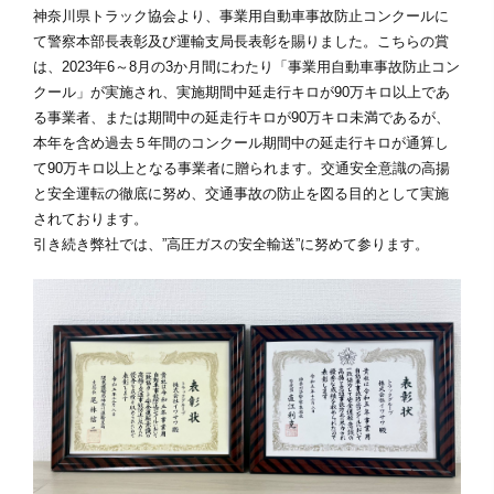
神奈川県トラック協会より、事業用自動車事故防止コンクールに
て警察本部長表彰及び運輸支局長表彰を賜りました。こちらの賞
は、2023年6～8月の3か月間にわたり「事業用自動車事故防止コン
クール」が実施され、実施期間中延走行キロが90万キロ以上であ
る事業者、または期間中の延走行キロが90万キロ未満であるが、
本年を含め過去５年間のコンクール期間中の延走行キロが通算し
て90万キロ以上となる事業者に贈られます。交通安全意識の高揚
と安全運転の徹底に努め、交通事故の防止を図る目的として実施
されております。
引き続き弊社では、”高圧ガスの安全輸送”に努めて参ります。