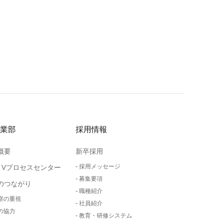
業部
採用情報
概要
新卒採用
採用メッセージ
＆Vプロセスセンター
募集要項
のつながり
職種紹介
察の重視
社員紹介
の協力
教育・研修システム