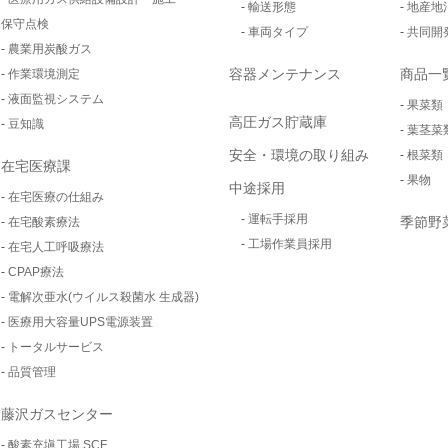
輸送形態
地産地
保守点検
車両タイプ
共同開
農業用炭酸ガス
容器メンテナンス
商品一
作業環境測定
液面監視システム
果菜類
高圧ガス貯蔵庫
豆知識
葉茎菜
安全・環境の取り組み
根菜類
在宅医療課
果物
中途採用
在宅医療の仕組み
運転手採用
季節野
在宅酸素療法
工場作業員採用
在宅人工呼吸療法
CPAP療法
電解次亜水(ウイルス殺菌水 生成器)
医療用大容量UPS電源装置
トータルサービス
品質管理
藤沢ガスセンター
酸素充塡工場 SCF