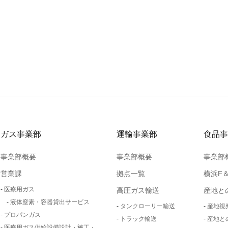
ガス事業部
運輸事業部
食品事
事業部概要
事業部概要
事業部
営業課
拠点一覧
横浜F
医療用ガス
高圧ガス輸送
産地と
液体窒素・容器貸出サービス
タンクローリー輸送
産地視
プロパンガス
トラック輸送
産地と
医療用ガス供給設備設計・施工・