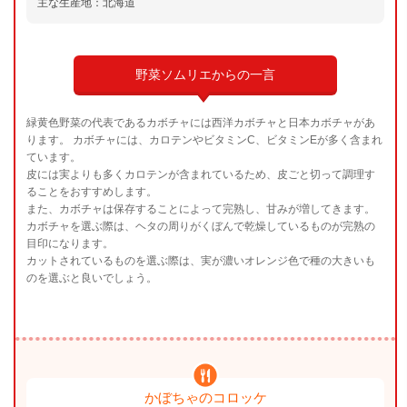
主な生産地：北海道
野菜ソムリエからの一言
緑黄色野菜の代表であるカボチャには西洋カボチャと日本カボチャがあ
ります。 カボチャには、カロテンやビタミンC、ビタミンEが多く含まれ
ています。
皮には実よりも多くカロテンが含まれているため、皮ごと切って調理す
ることをおすすめします。
また、カボチャは保存することによって完熟し、甘みが増してきます。
カボチャを選ぶ際は、ヘタの周りがくぼんで乾燥しているものが完熟の
目印になります。
カットされているものを選ぶ際は、実が濃いオレンジ色で種の大きいも
のを選ぶと良いでしょう。
かぼちゃのコロッケ