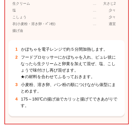
生クリーム
大さじ2
塩
少々
こしょう
少々
衣(小麦粉・溶き卵・ﾊﾟﾝ粉)
適宜
揚げ油
かぼちゃを電子レンジで約５分間加熱します。
フードプロセッサーにかぼちゃを入れ、ピュレ状に
なったら生クリームと卵黄を加えて混ぜ、塩、こし
ょうで味付けし再び混ぜます。
★の材料を合わせてふるっておきます。
小麦粉、溶き卵、パン粉の順につけながら俵型にま
とめます。
175～180℃の揚げ油でカリッと揚げてできあがりで
す。